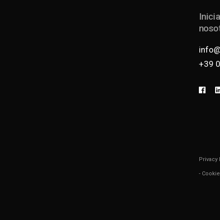
Inici
nosot
info
+39 
Privacy 
-
Cookie