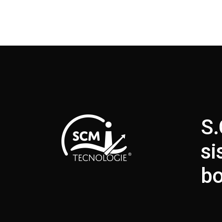
S.
si
bo