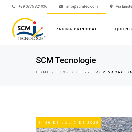
+39 0376 321936
info@scmtec.com
Via Einst
PÁGINA PRINCIPAL
QUIÉN
SCM Tecnologie
HOME
BLOG
CIERRE POR VACACIO
30 DE JULIO DE 2025