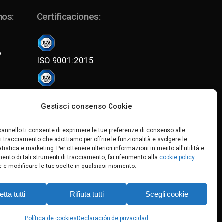
nos:
Certificaciones:
o
ISO 9001:2015
ISO 14001:2015
Gestisci consenso Cookie
Politica per la qualità e l'ambiente
pannello ti consente di esprimere le tue preferenze di consenso alle
i tracciamento che adottiamo per offrire le funzionalità e svolgere le
tatistica e marketing. Per ottenere ulteriori informazioni in merito all'utilità e
ento di tali strumenti di tracciamento, fai riferimento alla
cookie policy
.
04
Cap.soc. € 80.000,00 i.v.
e e modificare le tue scelte in qualsiasi momento.
tta tutti
Rifiuta tutti
Scegli cookie
Política de cookies
Declaración de privacidad