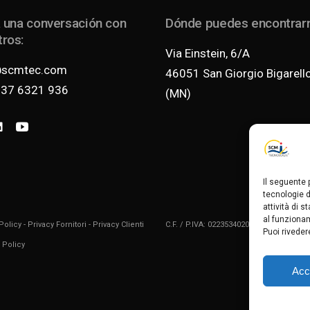
a una conversación con
Dónde puedes encontrar
ros:
Via Einstein, 6/A
@scmtec.com
46051 San Giorgio Bigarell
037 6321 936
(MN)
Il seguente 
tecnologie d
attività di s
al funzionam
Policy
-
Privacy Fornitori
-
Privacy Clienti
C.F. / P.IVA: 02235340201 _ REA MN-2357
Puoi riveder
 Policy
Acce