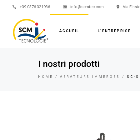
+39 0376 321936
info@scmtec.com
Via Einst
ACCUEIL
L’ENTREPRISE
I nostri prodotti
HOME
AÉRATEURS IMMERGÉS
SC-S