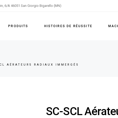
ein, 6/A 46051 San Giorgio Bigarello (MN)
Aération
Agitation
PRODUITS
HISTOIRES DE RÉUSSITE
MACH
Pompage
Aération
Agitation
CL AÉRATEURS RADIAUX IMMERGÉS
Pompage
SC-SCL Aérateu