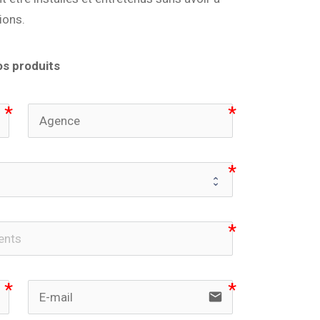
tions.
s produits
email