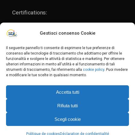
Certifications:
Gestisci consenso Cookie
ISO 9001:2015
Il seguente pannello ti consente di esprimere le tue preferenze di
consenso alle tecnologie di tracciamento che adottiamo per offrire le
funzionalità e svolgere le attività di statistica e marketing. Per ottenere
ISO 14001:2015
ulteriori informazioni in merito all'utilità e al funzionamento di tali
Politica per la qualità e l'ambiente
strumenti di tracciamento, fai riferimento alla
cookie policy
. Puoi rivedere
e modificare le tue scelte in qualsiasi momento.
Privacy Policy
-
Privacy Fornitori
-
Privacy Clienti
-
Cookie Policy
Accetta tutti
C.F. / P.IVA: 02235340201 _ REA MN-235704
Cap.soc. € 80.000,00 i.v.
Rifiuta tutti
Scegli cookie
Politique de cookies
Déclaration de confidentialité