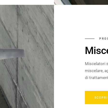
PRO
Misc
Miscelatori 
miscelare, ag
di trattament
SCOPRI