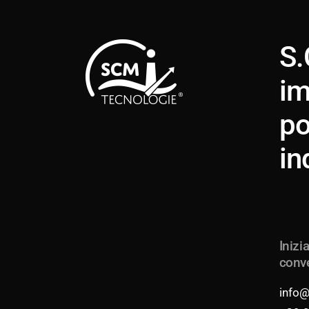
S.
im
po
in
Inizi
conv
info