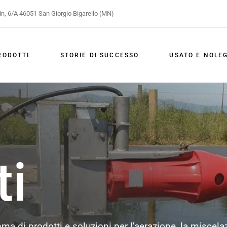
in, 6/A 46051 San Giorgio Bigarello (MN)
ione
lazione
RODOTTI
STORIE DI SUCCESSO
USATO E NOLE
aggio
azione
celazione
mpaggio
ti
a di prodotti e soluzioni per l'aerazione, la miscelaz