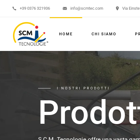
+39 0376 321936
info@scmtec.com
Via Einste
Aeraz
Misce
HOME
CHI SIAMO
P
Pomp
Aer
Mis
Po
I NOSTRI PRODOTTI
Prodot
S.C.M. Tecnologie offre una vasta gamm