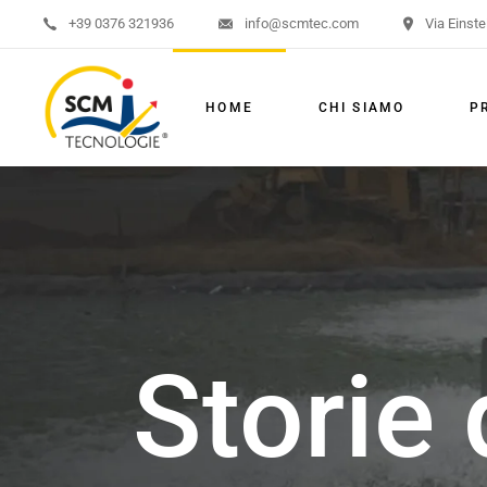
+39 0376 321936
info@scmtec.com
Via Einste
Aeraz
Misce
HOME
CHI SIAMO
P
Pomp
Aer
Mis
Po
Storie