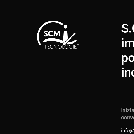
S.
im
po
in
Inizi
conv
info