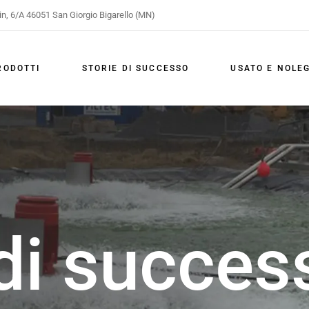
in, 6/A 46051 San Giorgio Bigarello (MN)
ione
lazione
RODOTTI
STORIE DI SUCCESSO
USATO E NOLE
aggio
azione
celazione
mpaggio
 di succes