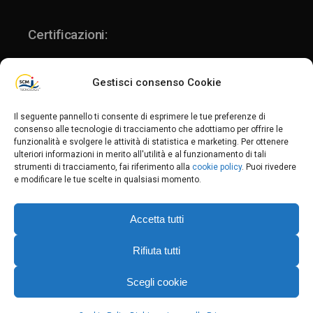
Certificazioni:
Gestisci consenso Cookie
ISO 9001:2015
Il seguente pannello ti consente di esprimere le tue preferenze di
consenso alle tecnologie di tracciamento che adottiamo per offrire le
funzionalità e svolgere le attività di statistica e marketing. Per ottenere
ISO 14001:2015
ulteriori informazioni in merito all'utilità e al funzionamento di tali
Politica per la qualità e l'ambiente
strumenti di tracciamento, fai riferimento alla
cookie policy
. Puoi rivedere
e modificare le tue scelte in qualsiasi momento.
Privacy Policy
-
Privacy Fornitori
-
Privacy Clienti
-
Cookie Policy
Accetta tutti
C.F. / P.IVA: 02235340201 _ REA MN-235704
Cap.soc. € 80.000,00 i.v.
Rifiuta tutti
Scegli cookie