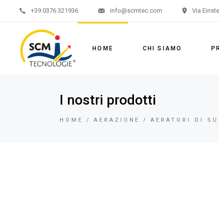
+39 0376 321936
info@scmtec.com
Via Einst
Aeraz
Misce
HOME
CHI SIAMO
P
Pomp
Aer
I nostri prodotti
Mis
HOME
AERAZIONE
AERATORI DI SU
Po