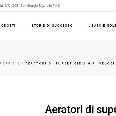
ein, 6/A 46051 San Giorgio Bigarello (MN)
ione
lazione
RODOTTI
STORIE DI SUCCESSO
USATO E NOL
aggio
azione
celazione
PERFICIE
AERATORI DI SUPERFICIE A GIRI VELOCI
mpaggio
Aeratori di supe