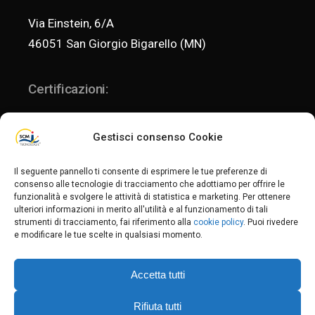
Via Einstein, 6/A
46051 San Giorgio Bigarello (MN)
Certificazioni:
Gestisci consenso Cookie
ISO 9001:2015
Il seguente pannello ti consente di esprimere le tue preferenze di
consenso alle tecnologie di tracciamento che adottiamo per offrire le
funzionalità e svolgere le attività di statistica e marketing. Per ottenere
ISO 14001:2015
ulteriori informazioni in merito all'utilità e al funzionamento di tali
Politica per la qualità e l'ambiente
strumenti di tracciamento, fai riferimento alla
cookie policy
. Puoi rivedere
e modificare le tue scelte in qualsiasi momento.
Privacy Policy
-
Privacy Fornitori
-
Privacy Clienti
-
Cookie Policy
Accetta tutti
C.F. / P.IVA: 02235340201 _ REA MN-235704
Cap.soc. € 80.000,00 i.v.
Rifiuta tutti