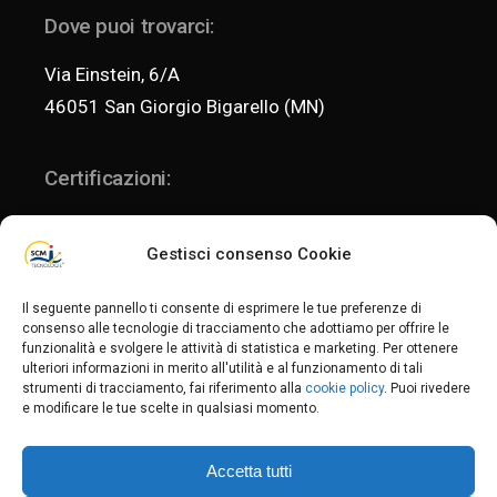
Dove puoi trovarci:
Via Einstein, 6/A
46051 San Giorgio Bigarello (MN)
Certificazioni:
Gestisci consenso Cookie
ISO 9001:2015
Il seguente pannello ti consente di esprimere le tue preferenze di
consenso alle tecnologie di tracciamento che adottiamo per offrire le
funzionalità e svolgere le attività di statistica e marketing. Per ottenere
ISO 14001:2015
ulteriori informazioni in merito all'utilità e al funzionamento di tali
Politica per la qualità e l'ambiente
strumenti di tracciamento, fai riferimento alla
cookie policy
. Puoi rivedere
e modificare le tue scelte in qualsiasi momento.
Privacy Policy
-
Privacy Fornitori
-
Privacy Clienti
-
Cookie Policy
Accetta tutti
C.F. / P.IVA: 02235340201 _ REA MN-235704